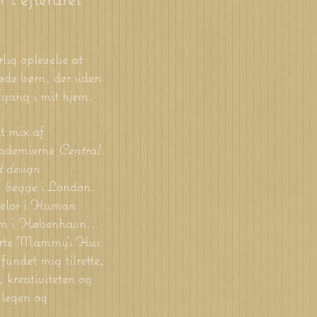
rlig
oplevelse at
søde børn, der siden
 gang i mit hjem.
t mix af
kademierne
Central
d design
, begge
i London.
helor i Human
im i København...
tarte Mammy's Hus
 fundet mig tilrette,
 kreativiteten og
i legen og