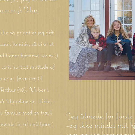
Mammy's Hus
lie og privat er jeg gift
nsk familie, så vi er et
aditioner hjemme hos os ;)
som hurtigt smittede af
r vi forældre til
Arthur (10). Vi bor i
 Uggeløse-sø, -kirke, -
iv familie med en travl
Jeg åbnede for første
-og ikke mindst mit hj
mmende liv af små børn i
som privat børnepasser