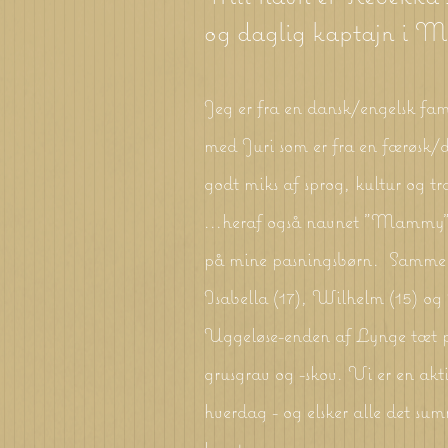
og daglig kaptajn i 
Jeg er fra en dansk/engelsk fami
med Juri som er fra en færøsk/da
godt miks af sprog, kultur og tr
...heraf også navnet "Mammy" 
på mine pasningsbørn.
Sammen e
Isabella (17
), Wilhelm (15) og 
Uggeløse-enden af Lynge tæt på
grusgrav og -skov. Vi er en akt
hverdag - og elsker alle det su