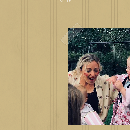
huset
.