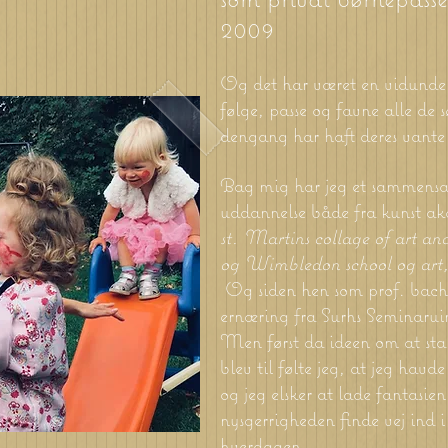
2009
Og det har været en vidunde
følge, passe og favne alle de 
dengang har haft deres vante
Bag mig
har jeg et sammensa
uddannelse både fra kunst a
st. Martins collage of art an
og
Wimbledon school og art
Og siden hen som prof. bac
ernæring fra Surhs Seminaru
Men først da ideen om at s
blev til følte jeg, at jeg havde
og jeg elsker at
lade fantasien,
nysgerrigheden finde vej
​ ind 
hverdagen.