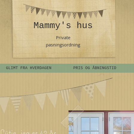
Mammy's hus
Private
pasningsordning
GLIMT FRA HVERDAGEN
PRIS OG ÅBNINGSTID
tje, jeg er 42 år