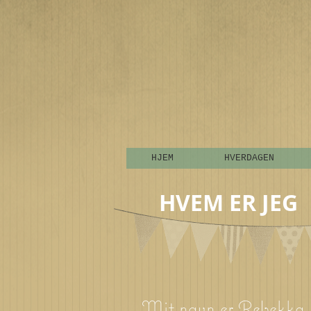
HJEM
HVERDAGEN
HVEM ER JEG
Mit navn er Rebekka Lü