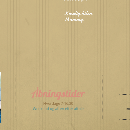
Kærlig hilen
Mammy
Åbningstider
Hverdage 7-16.30
Weekend og aften efter aftale
m