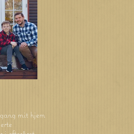
 gang mit hjem
erte
 i efteråret